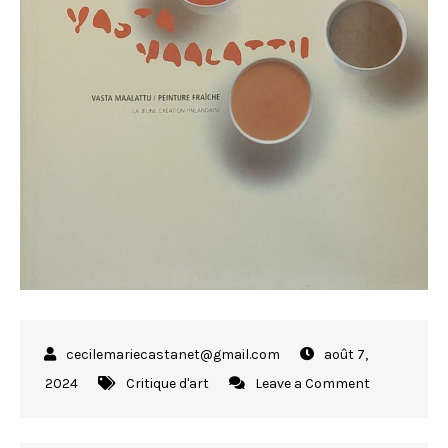
août 7,
on
2024
Critique d'art
Leave a Comment
Vasta
Maalattu,