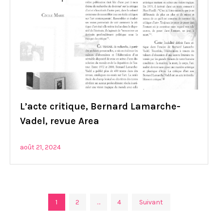
L’acte critique, Bernard Lamarche-
Vadel, revue Area
août 21, 2024
Navigation
1
2
…
4
Suivant