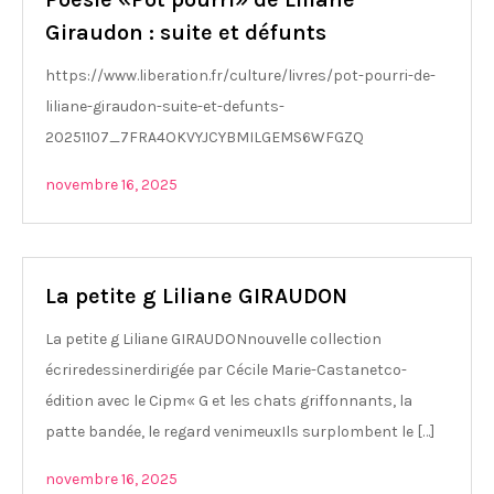
Giraudon : suite et défunts
https://www.liberation.fr/culture/livres/pot-pourri-de-
liliane-giraudon-suite-et-defunts-
20251107_7FRA4OKVYJCYBMILGEMS6WFGZQ
novembre 16, 2025
La petite g Liliane GIRAUDON
La petite g Liliane GIRAUDONnouvelle collection
écriredessinerdirigée par Cécile Marie-Castanetco-
édition avec le Cipm« G et les chats griffonnants, la
patte bandée, le regard venimeuxIls surplombent le […]
novembre 16, 2025