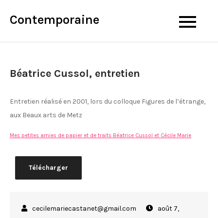
Skip
Contemporaine
to
content
Béatrice Cussol, entretien
Entretien réalisé en 2001, lors du colloque Figures de l’étrange,
aux Beaux arts de Metz
Mes petites amies de papier et de traits Béatrice Cussol et Cécile Marie
Télécharger
août 7,