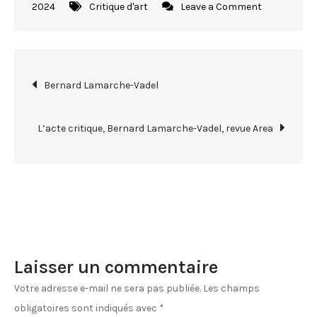
on
2024
Critique d'art
Leave a Comment
Béatrice
Cussol,
entretien
Navigation
Bernard Lamarche-Vadel
de
L’acte critique, Bernard Lamarche-Vadel, revue Area
l’article
Laisser un commentaire
Votre adresse e-mail ne sera pas publiée.
Les champs
obligatoires sont indiqués avec
*